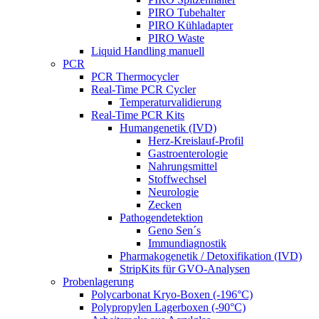
PIRO Tubehalter
PIRO Kühladapter
PIRO Waste
Liquid Handling manuell
PCR
PCR Thermocycler
Real-Time PCR Cycler
Temperaturvalidierung
Real-Time PCR Kits
Humangenetik (IVD)
Herz-Kreislauf-Profil
Gastroenterologie
Nahrungsmittel
Stoffwechsel
Neurologie
Zecken
Pathogendetektion
Geno Sen´s
Immundiagnostik
Pharmakogenetik / Detoxifikation (IVD)
StripKits für GVO-Analysen
Probenlagerung
Polycarbonat Kryo-Boxen (-196°C)
Polypropylen Lagerboxen (-90°C)