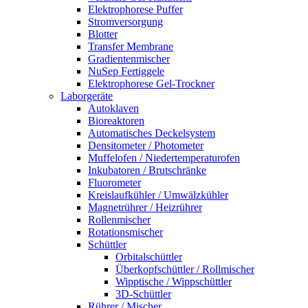
Elektrophorese Puffer
Stromversorgung
Blotter
Transfer Membrane
Gradientenmischer
NuSep Fertiggele
Elektrophorese Gel-Trockner
Laborgeräte
Autoklaven
Bioreaktoren
Automatisches Deckelsystem
Densitometer / Photometer
Muffelofen / Niedertemperaturofen
Inkubatoren / Brutschränke
Fluorometer
Kreislaufkühler / Umwälzkühler
Magnetrührer / Heizrührer
Rollenmischer
Rotationsmischer
Schüttler
Orbitalschüttler
Überkopfschüttler / Rollmischer
Wipptische / Wippschüttler
3D-Schüttler
Rührer / Mischer