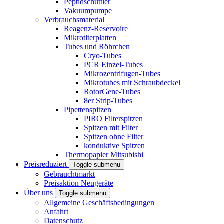
Peptidschüttler
Vakuumpumpe
Verbrauchsmaterial
Reagenz-Reservoire
Mikrotiterplatten
Tubes und Röhrchen
Cryo-Tubes
PCR Einzel-Tubes
Mikrozentrifugen-Tubes
Mikrotubes mit Schraubdeckel
RotorGene-Tubes
8er Strip-Tubes
Pipettenspitzen
PIRO Filterspitzen
Spitzen mit Filter
Spitzen ohne Filter
konduktive Spitzen
Thermopapier Mitsubishi
Preisreduziert
Toggle submenu
Gebrauchtmarkt
Preisaktion Neugeräte
Über uns
Toggle submenu
Allgemeine Geschäftsbedingungen
Anfahrt
Datenschutz