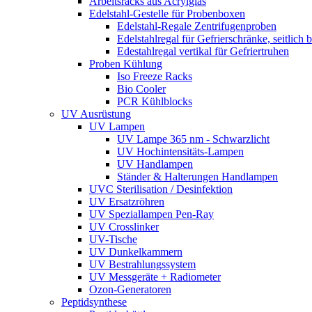
Arbeitsracks aus Acrylglas
Edelstahl-Gestelle für Probenboxen
Edelstahl-Regale Zentrifugenproben
Edelstahlregal für Gefrierschränke, seitlich 
Edestahlregal vertikal für Gefriertruhen
Proben Kühlung
Iso Freeze Racks
Bio Cooler
PCR Kühlblocks
UV Ausrüstung
UV Lampen
UV Lampe 365 nm - Schwarzlicht
UV Hochintensitäts-Lampen
UV Handlampen
Ständer & Halterungen Handlampen
UVC Sterilisation / Desinfektion
UV Ersatzröhren
UV Speziallampen Pen-Ray
UV Crosslinker
UV-Tische
UV Dunkelkammern
UV Bestrahlungssystem
UV Messgeräte + Radiometer
Ozon-Generatoren
Peptidsynthese