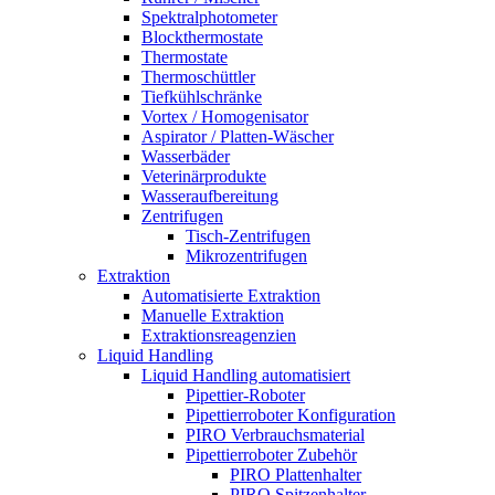
Spektralphotometer
Blockthermostate
Thermostate
Thermoschüttler
Tiefkühlschränke
Vortex / Homogenisator
Aspirator / Platten-Wäscher
Wasserbäder
Veterinärprodukte
Wasseraufbereitung
Zentrifugen
Tisch-Zentrifugen
Mikrozentrifugen
Extraktion
Automatisierte Extraktion
Manuelle Extraktion
Extraktionsreagenzien
Liquid Handling
Liquid Handling automatisiert
Pipettier-Roboter
Pipettierroboter Konfiguration
PIRO Verbrauchsmaterial
Pipettierroboter Zubehör
PIRO Plattenhalter
PIRO Spitzenhalter