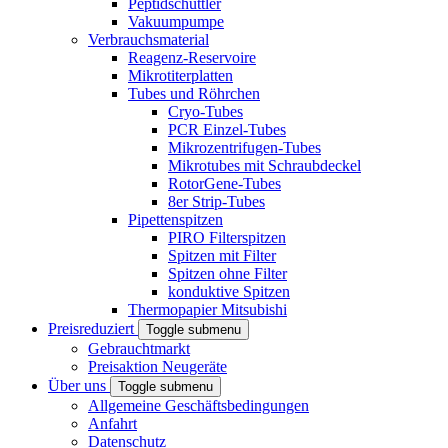
Peptidschüttler
Vakuumpumpe
Verbrauchsmaterial
Reagenz-Reservoire
Mikrotiterplatten
Tubes und Röhrchen
Cryo-Tubes
PCR Einzel-Tubes
Mikrozentrifugen-Tubes
Mikrotubes mit Schraubdeckel
RotorGene-Tubes
8er Strip-Tubes
Pipettenspitzen
PIRO Filterspitzen
Spitzen mit Filter
Spitzen ohne Filter
konduktive Spitzen
Thermopapier Mitsubishi
Preisreduziert
Toggle submenu
Gebrauchtmarkt
Preisaktion Neugeräte
Über uns
Toggle submenu
Allgemeine Geschäftsbedingungen
Anfahrt
Datenschutz