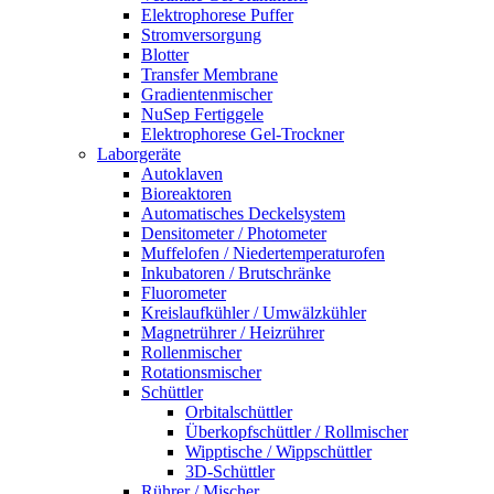
Elektrophorese Puffer
Stromversorgung
Blotter
Transfer Membrane
Gradientenmischer
NuSep Fertiggele
Elektrophorese Gel-Trockner
Laborgeräte
Autoklaven
Bioreaktoren
Automatisches Deckelsystem
Densitometer / Photometer
Muffelofen / Niedertemperaturofen
Inkubatoren / Brutschränke
Fluorometer
Kreislaufkühler / Umwälzkühler
Magnetrührer / Heizrührer
Rollenmischer
Rotationsmischer
Schüttler
Orbitalschüttler
Überkopfschüttler / Rollmischer
Wipptische / Wippschüttler
3D-Schüttler
Rührer / Mischer