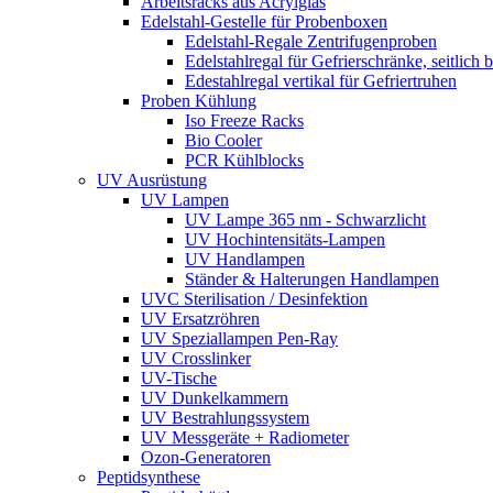
Arbeitsracks aus Acrylglas
Edelstahl-Gestelle für Probenboxen
Edelstahl-Regale Zentrifugenproben
Edelstahlregal für Gefrierschränke, seitlich 
Edestahlregal vertikal für Gefriertruhen
Proben Kühlung
Iso Freeze Racks
Bio Cooler
PCR Kühlblocks
UV Ausrüstung
UV Lampen
UV Lampe 365 nm - Schwarzlicht
UV Hochintensitäts-Lampen
UV Handlampen
Ständer & Halterungen Handlampen
UVC Sterilisation / Desinfektion
UV Ersatzröhren
UV Speziallampen Pen-Ray
UV Crosslinker
UV-Tische
UV Dunkelkammern
UV Bestrahlungssystem
UV Messgeräte + Radiometer
Ozon-Generatoren
Peptidsynthese