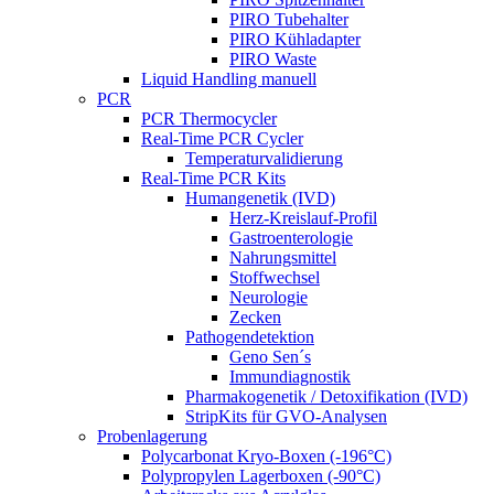
PIRO Tubehalter
PIRO Kühladapter
PIRO Waste
Liquid Handling manuell
PCR
PCR Thermocycler
Real-Time PCR Cycler
Temperaturvalidierung
Real-Time PCR Kits
Humangenetik (IVD)
Herz-Kreislauf-Profil
Gastroenterologie
Nahrungsmittel
Stoffwechsel
Neurologie
Zecken
Pathogendetektion
Geno Sen´s
Immundiagnostik
Pharmakogenetik / Detoxifikation (IVD)
StripKits für GVO-Analysen
Probenlagerung
Polycarbonat Kryo-Boxen (-196°C)
Polypropylen Lagerboxen (-90°C)