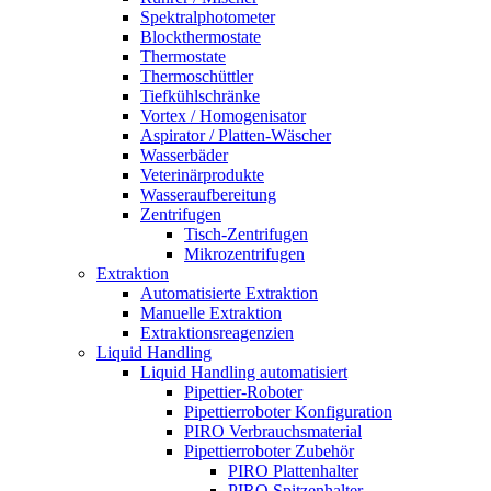
Spektralphotometer
Blockthermostate
Thermostate
Thermoschüttler
Tiefkühlschränke
Vortex / Homogenisator
Aspirator / Platten-Wäscher
Wasserbäder
Veterinärprodukte
Wasseraufbereitung
Zentrifugen
Tisch-Zentrifugen
Mikrozentrifugen
Extraktion
Automatisierte Extraktion
Manuelle Extraktion
Extraktionsreagenzien
Liquid Handling
Liquid Handling automatisiert
Pipettier-Roboter
Pipettierroboter Konfiguration
PIRO Verbrauchsmaterial
Pipettierroboter Zubehör
PIRO Plattenhalter
PIRO Spitzenhalter