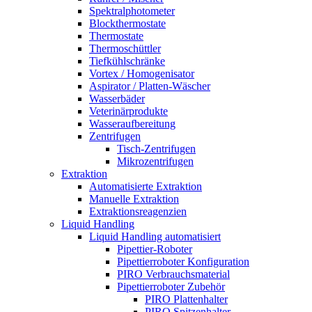
Spektralphotometer
Blockthermostate
Thermostate
Thermoschüttler
Tiefkühlschränke
Vortex / Homogenisator
Aspirator / Platten-Wäscher
Wasserbäder
Veterinärprodukte
Wasseraufbereitung
Zentrifugen
Tisch-Zentrifugen
Mikrozentrifugen
Extraktion
Automatisierte Extraktion
Manuelle Extraktion
Extraktionsreagenzien
Liquid Handling
Liquid Handling automatisiert
Pipettier-Roboter
Pipettierroboter Konfiguration
PIRO Verbrauchsmaterial
Pipettierroboter Zubehör
PIRO Plattenhalter
PIRO Spitzenhalter