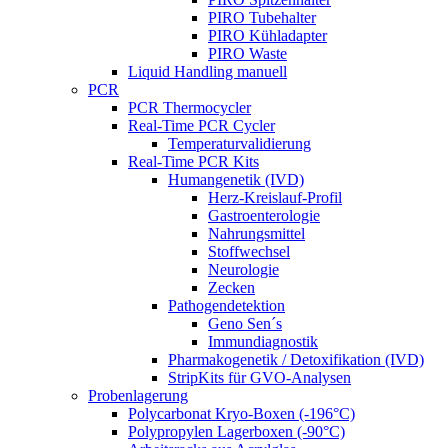
PIRO Tubehalter
PIRO Kühladapter
PIRO Waste
Liquid Handling manuell
PCR
PCR Thermocycler
Real-Time PCR Cycler
Temperaturvalidierung
Real-Time PCR Kits
Humangenetik (IVD)
Herz-Kreislauf-Profil
Gastroenterologie
Nahrungsmittel
Stoffwechsel
Neurologie
Zecken
Pathogendetektion
Geno Sen´s
Immundiagnostik
Pharmakogenetik / Detoxifikation (IVD)
StripKits für GVO-Analysen
Probenlagerung
Polycarbonat Kryo-Boxen (-196°C)
Polypropylen Lagerboxen (-90°C)