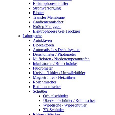
Elektrophorese Puffer
Stromversorgung
Blotter
Transfer Membrane
Gradientenmischer
NuSep Fertiggele
Elektrophorese Gel-Trockner
Laborgeräte
Autoklaven
Bioreaktoren
Automatisches Deckelsystem
Densitometer / Photometer
Muffelofen / Niedertemperaturofen
Inkubatoren / Brutschränke
Fluorometer
Kreislaufkühler / Umwälzkühler
Magnetrührer / Heizrührer
Rollenmischer
Rotationsmischer
Schüttler
Orbitalschüttler
Überkopfschüttler / Rollmischer
Wipptische / Wippschüttler
3D-Schüttler
Rührer / Mischer