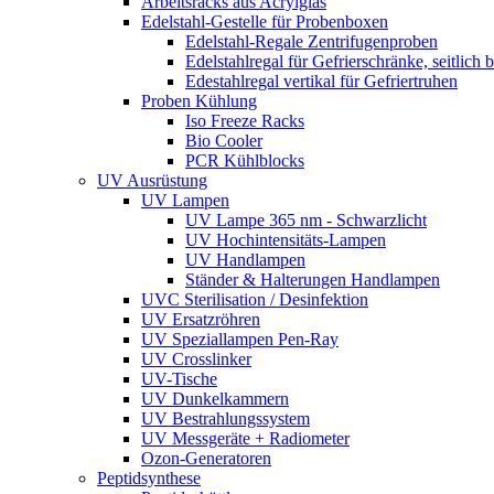
Arbeitsracks aus Acrylglas
Edelstahl-Gestelle für Probenboxen
Edelstahl-Regale Zentrifugenproben
Edelstahlregal für Gefrierschränke, seitlich 
Edestahlregal vertikal für Gefriertruhen
Proben Kühlung
Iso Freeze Racks
Bio Cooler
PCR Kühlblocks
UV Ausrüstung
UV Lampen
UV Lampe 365 nm - Schwarzlicht
UV Hochintensitäts-Lampen
UV Handlampen
Ständer & Halterungen Handlampen
UVC Sterilisation / Desinfektion
UV Ersatzröhren
UV Speziallampen Pen-Ray
UV Crosslinker
UV-Tische
UV Dunkelkammern
UV Bestrahlungssystem
UV Messgeräte + Radiometer
Ozon-Generatoren
Peptidsynthese