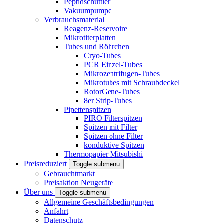
Peptidschüttler
Vakuumpumpe
Verbrauchsmaterial
Reagenz-Reservoire
Mikrotiterplatten
Tubes und Röhrchen
Cryo-Tubes
PCR Einzel-Tubes
Mikrozentrifugen-Tubes
Mikrotubes mit Schraubdeckel
RotorGene-Tubes
8er Strip-Tubes
Pipettenspitzen
PIRO Filterspitzen
Spitzen mit Filter
Spitzen ohne Filter
konduktive Spitzen
Thermopapier Mitsubishi
Preisreduziert
Toggle submenu
Gebrauchtmarkt
Preisaktion Neugeräte
Über uns
Toggle submenu
Allgemeine Geschäftsbedingungen
Anfahrt
Datenschutz