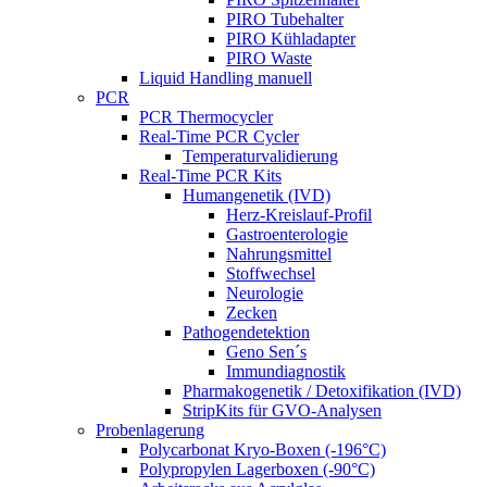
PIRO Tubehalter
PIRO Kühladapter
PIRO Waste
Liquid Handling manuell
PCR
PCR Thermocycler
Real-Time PCR Cycler
Temperaturvalidierung
Real-Time PCR Kits
Humangenetik (IVD)
Herz-Kreislauf-Profil
Gastroenterologie
Nahrungsmittel
Stoffwechsel
Neurologie
Zecken
Pathogendetektion
Geno Sen´s
Immundiagnostik
Pharmakogenetik / Detoxifikation (IVD)
StripKits für GVO-Analysen
Probenlagerung
Polycarbonat Kryo-Boxen (-196°C)
Polypropylen Lagerboxen (-90°C)