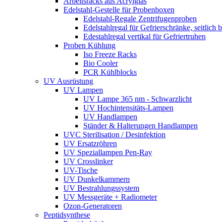
Arbeitsracks aus Acrylglas
Edelstahl-Gestelle für Probenboxen
Edelstahl-Regale Zentrifugenproben
Edelstahlregal für Gefrierschränke, seitlich 
Edestahlregal vertikal für Gefriertruhen
Proben Kühlung
Iso Freeze Racks
Bio Cooler
PCR Kühlblocks
UV Ausrüstung
UV Lampen
UV Lampe 365 nm - Schwarzlicht
UV Hochintensitäts-Lampen
UV Handlampen
Ständer & Halterungen Handlampen
UVC Sterilisation / Desinfektion
UV Ersatzröhren
UV Speziallampen Pen-Ray
UV Crosslinker
UV-Tische
UV Dunkelkammern
UV Bestrahlungssystem
UV Messgeräte + Radiometer
Ozon-Generatoren
Peptidsynthese