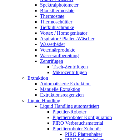
Spektralphotometer
Blockthermostate
Thermostate
Thermoschüttler
Tiefkühlschränke
Vortex / Homogenisator
Aspirator / Platten-Wäscher
Wasserbäder
Veterinärprodukte
Wasseraufbereitung
Zentrifugen
Tisch-Zentrifugen
Mikrozentrifugen
Extraktion
Automatisierte Extraktion
Manuelle Extraktion
Extraktionsreagenzien
Liquid Handling
Liquid Handling automatisiert
Pipettier-Roboter
Pipettierroboter Konfiguration
PIRO Verbrauchsmaterial
Pipettierroboter Zubehör
PIRO Plattenhalter
PIRO Spitzenhalter