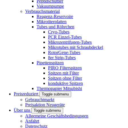
Peptidschüttler
Vakuumpumpe
Verbrauchsmaterial
Reagenz-Reservoire
Mikrotiterplatten
Tubes und Röhrchen
Cryo-Tubes
PCR Einzel-Tubes
Mikrozentrifugen-Tubes
Mikrotubes mit Schraubdeckel
RotorGene-Tubes
8er Strip-Tubes
Pipettenspitzen
PIRO Filterspitzen
Spitzen mit Filter
Spitzen ohne Filter
konduktive Spitzen
Thermopapier Mitsubishi
Preisreduziert
Toggle submenu
Gebrauchtmarkt
Preisaktion Neugeräte
Über uns
Toggle submenu
Allgemeine Geschäftsbedingungen
Anfahrt
Datenschutz