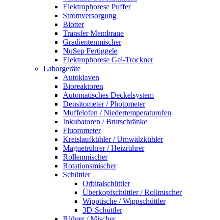
Elektrophorese Puffer
Stromversorgung
Blotter
Transfer Membrane
Gradientenmischer
NuSep Fertiggele
Elektrophorese Gel-Trockner
Laborgeräte
Autoklaven
Bioreaktoren
Automatisches Deckelsystem
Densitometer / Photometer
Muffelofen / Niedertemperaturofen
Inkubatoren / Brutschränke
Fluorometer
Kreislaufkühler / Umwälzkühler
Magnetrührer / Heizrührer
Rollenmischer
Rotationsmischer
Schüttler
Orbitalschüttler
Überkopfschüttler / Rollmischer
Wipptische / Wippschüttler
3D-Schüttler
Rührer / Mischer