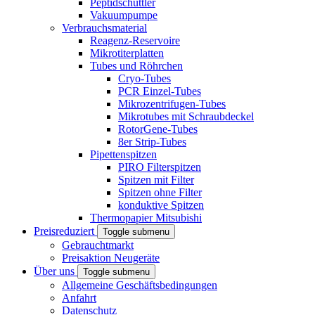
Peptidschüttler
Vakuumpumpe
Verbrauchsmaterial
Reagenz-Reservoire
Mikrotiterplatten
Tubes und Röhrchen
Cryo-Tubes
PCR Einzel-Tubes
Mikrozentrifugen-Tubes
Mikrotubes mit Schraubdeckel
RotorGene-Tubes
8er Strip-Tubes
Pipettenspitzen
PIRO Filterspitzen
Spitzen mit Filter
Spitzen ohne Filter
konduktive Spitzen
Thermopapier Mitsubishi
Preisreduziert
Toggle submenu
Gebrauchtmarkt
Preisaktion Neugeräte
Über uns
Toggle submenu
Allgemeine Geschäftsbedingungen
Anfahrt
Datenschutz