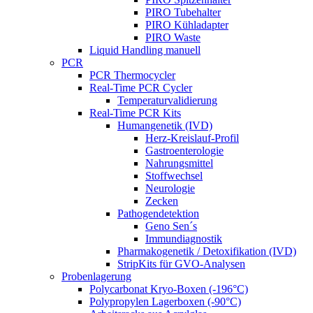
PIRO Tubehalter
PIRO Kühladapter
PIRO Waste
Liquid Handling manuell
PCR
PCR Thermocycler
Real-Time PCR Cycler
Temperaturvalidierung
Real-Time PCR Kits
Humangenetik (IVD)
Herz-Kreislauf-Profil
Gastroenterologie
Nahrungsmittel
Stoffwechsel
Neurologie
Zecken
Pathogendetektion
Geno Sen´s
Immundiagnostik
Pharmakogenetik / Detoxifikation (IVD)
StripKits für GVO-Analysen
Probenlagerung
Polycarbonat Kryo-Boxen (-196°C)
Polypropylen Lagerboxen (-90°C)