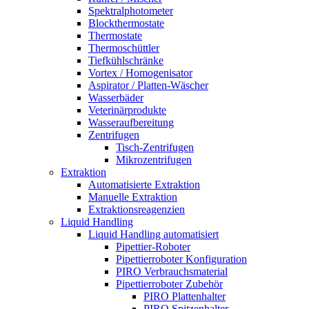
Spektralphotometer
Blockthermostate
Thermostate
Thermoschüttler
Tiefkühlschränke
Vortex / Homogenisator
Aspirator / Platten-Wäscher
Wasserbäder
Veterinärprodukte
Wasseraufbereitung
Zentrifugen
Tisch-Zentrifugen
Mikrozentrifugen
Extraktion
Automatisierte Extraktion
Manuelle Extraktion
Extraktionsreagenzien
Liquid Handling
Liquid Handling automatisiert
Pipettier-Roboter
Pipettierroboter Konfiguration
PIRO Verbrauchsmaterial
Pipettierroboter Zubehör
PIRO Plattenhalter
PIRO Spitzenhalter