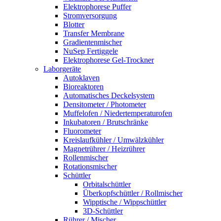
Elektrophorese Puffer
Stromversorgung
Blotter
Transfer Membrane
Gradientenmischer
NuSep Fertiggele
Elektrophorese Gel-Trockner
Laborgeräte
Autoklaven
Bioreaktoren
Automatisches Deckelsystem
Densitometer / Photometer
Muffelofen / Niedertemperaturofen
Inkubatoren / Brutschränke
Fluorometer
Kreislaufkühler / Umwälzkühler
Magnetrührer / Heizrührer
Rollenmischer
Rotationsmischer
Schüttler
Orbitalschüttler
Überkopfschüttler / Rollmischer
Wipptische / Wippschüttler
3D-Schüttler
Rührer / Mischer