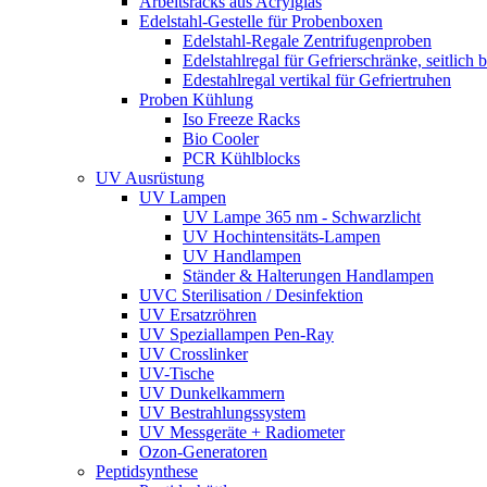
Arbeitsracks aus Acrylglas
Edelstahl-Gestelle für Probenboxen
Edelstahl-Regale Zentrifugenproben
Edelstahlregal für Gefrierschränke, seitlich 
Edestahlregal vertikal für Gefriertruhen
Proben Kühlung
Iso Freeze Racks
Bio Cooler
PCR Kühlblocks
UV Ausrüstung
UV Lampen
UV Lampe 365 nm - Schwarzlicht
UV Hochintensitäts-Lampen
UV Handlampen
Ständer & Halterungen Handlampen
UVC Sterilisation / Desinfektion
UV Ersatzröhren
UV Speziallampen Pen-Ray
UV Crosslinker
UV-Tische
UV Dunkelkammern
UV Bestrahlungssystem
UV Messgeräte + Radiometer
Ozon-Generatoren
Peptidsynthese