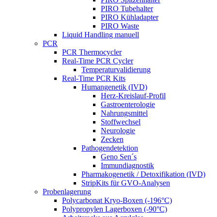
PIRO Tubehalter
PIRO Kühladapter
PIRO Waste
Liquid Handling manuell
PCR
PCR Thermocycler
Real-Time PCR Cycler
Temperaturvalidierung
Real-Time PCR Kits
Humangenetik (IVD)
Herz-Kreislauf-Profil
Gastroenterologie
Nahrungsmittel
Stoffwechsel
Neurologie
Zecken
Pathogendetektion
Geno Sen´s
Immundiagnostik
Pharmakogenetik / Detoxifikation (IVD)
StripKits für GVO-Analysen
Probenlagerung
Polycarbonat Kryo-Boxen (-196°C)
Polypropylen Lagerboxen (-90°C)