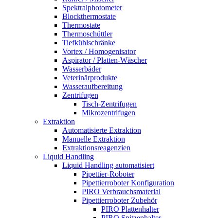
Spektralphotometer
Blockthermostate
Thermostate
Thermoschüttler
Tiefkühlschränke
Vortex / Homogenisator
Aspirator / Platten-Wäscher
Wasserbäder
Veterinärprodukte
Wasseraufbereitung
Zentrifugen
Tisch-Zentrifugen
Mikrozentrifugen
Extraktion
Automatisierte Extraktion
Manuelle Extraktion
Extraktionsreagenzien
Liquid Handling
Liquid Handling automatisiert
Pipettier-Roboter
Pipettierroboter Konfiguration
PIRO Verbrauchsmaterial
Pipettierroboter Zubehör
PIRO Plattenhalter
PIRO Spitzenhalter