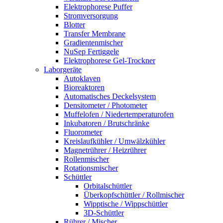
Elektrophorese Puffer
Stromversorgung
Blotter
Transfer Membrane
Gradientenmischer
NuSep Fertiggele
Elektrophorese Gel-Trockner
Laborgeräte
Autoklaven
Bioreaktoren
Automatisches Deckelsystem
Densitometer / Photometer
Muffelofen / Niedertemperaturofen
Inkubatoren / Brutschränke
Fluorometer
Kreislaufkühler / Umwälzkühler
Magnetrührer / Heizrührer
Rollenmischer
Rotationsmischer
Schüttler
Orbitalschüttler
Überkopfschüttler / Rollmischer
Wipptische / Wippschüttler
3D-Schüttler
Rührer / Mischer