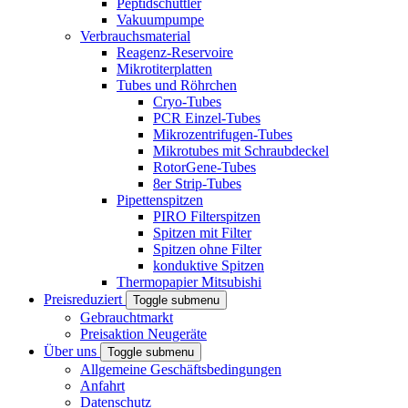
Peptidschüttler
Vakuumpumpe
Verbrauchsmaterial
Reagenz-Reservoire
Mikrotiterplatten
Tubes und Röhrchen
Cryo-Tubes
PCR Einzel-Tubes
Mikrozentrifugen-Tubes
Mikrotubes mit Schraubdeckel
RotorGene-Tubes
8er Strip-Tubes
Pipettenspitzen
PIRO Filterspitzen
Spitzen mit Filter
Spitzen ohne Filter
konduktive Spitzen
Thermopapier Mitsubishi
Preisreduziert
Toggle submenu
Gebrauchtmarkt
Preisaktion Neugeräte
Über uns
Toggle submenu
Allgemeine Geschäftsbedingungen
Anfahrt
Datenschutz