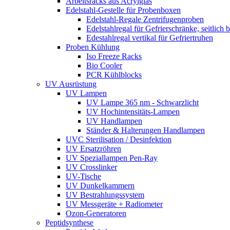
Arbeitsracks aus Acrylglas
Edelstahl-Gestelle für Probenboxen
Edelstahl-Regale Zentrifugenproben
Edelstahlregal für Gefrierschränke, seitlich 
Edestahlregal vertikal für Gefriertruhen
Proben Kühlung
Iso Freeze Racks
Bio Cooler
PCR Kühlblocks
UV Ausrüstung
UV Lampen
UV Lampe 365 nm - Schwarzlicht
UV Hochintensitäts-Lampen
UV Handlampen
Ständer & Halterungen Handlampen
UVC Sterilisation / Desinfektion
UV Ersatzröhren
UV Speziallampen Pen-Ray
UV Crosslinker
UV-Tische
UV Dunkelkammern
UV Bestrahlungssystem
UV Messgeräte + Radiometer
Ozon-Generatoren
Peptidsynthese