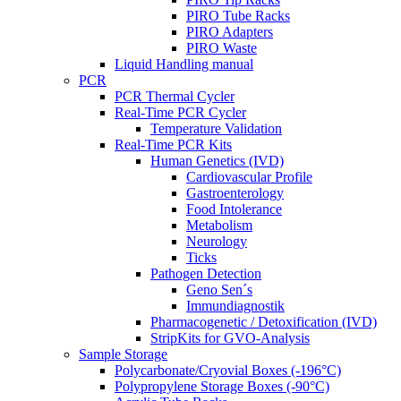
PIRO Tube Racks
PIRO Adapters
PIRO Waste
Liquid Handling manual
PCR
PCR Thermal Cycler
Real-Time PCR Cycler
Temperature Validation
Real-Time PCR Kits
Human Genetics (IVD)
Cardiovascular Profile
Gastroenterology
Food Intolerance
Metabolism
Neurology
Ticks
Pathogen Detection
Geno Sen´s
Immundiagnostik
Pharmacogenetic / Detoxification (IVD)
StripKits for GVO-Analysis
Sample Storage
Polycarbonate/Cryovial Boxes (-196°C)
Polypropylene Storage Boxes (-90°C)