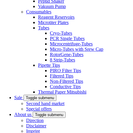
Peptid Shaker
Vakuum Pump
Consumables
Reagent Reservoirs
Microtiter Plates
Tubes
Cryo-Tubes
PCR Single Tubes
Microcentrifuge-Tubes
Micro-Tubes with Srew Cap
RotorGene-Tubes
8 Strip-Tubes
Pipette Tips
PIRO Filter Tips
Filtered Tips
Non-Filtered Tips
Conductive Tips
Thermal Paper Mitsubishi
Sale
Toggle submenu
Second hand market
Special offers
About us
Toggle submenu
Direction
Disclaimer
Imprint