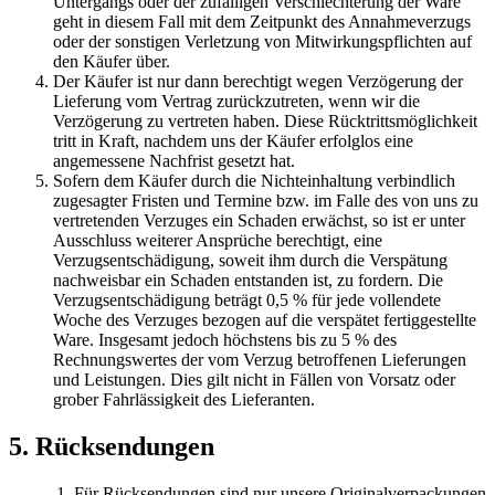
Untergangs oder der zufälligen Verschlechterung der Ware
geht in diesem Fall mit dem Zeitpunkt des Annahmeverzugs
oder der sonstigen Verletzung von Mitwirkungspflichten auf
den Käufer über.
Der Käufer ist nur dann berechtigt wegen Verzögerung der
Lieferung vom Vertrag zurückzutreten, wenn wir die
Verzögerung zu vertreten haben. Diese Rücktrittsmöglichkeit
tritt in Kraft, nachdem uns der Käufer erfolglos eine
angemessene Nachfrist gesetzt hat.
Sofern dem Käufer durch die Nichteinhaltung verbindlich
zugesagter Fristen und Termine bzw. im Falle des von uns zu
vertretenden Verzuges ein Schaden erwächst, so ist er unter
Ausschluss weiterer Ansprüche berechtigt, eine
Verzugsentschädigung, soweit ihm durch die Verspätung
nachweisbar ein Schaden entstanden ist, zu fordern. Die
Verzugsentschädigung beträgt 0,5 % für jede vollendete
Woche des Verzuges bezogen auf die verspätet fertiggestellte
Ware. Insgesamt jedoch höchstens bis zu 5 % des
Rechnungswertes der vom Verzug betroffenen Lieferungen
und Leistungen. Dies gilt nicht in Fällen von Vorsatz oder
grober Fahrlässigkeit des Lieferanten.
5. Rücksendungen
Für Rücksendungen sind nur unsere Originalverpackungen