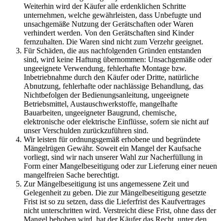
Weiterhin wird der Käufer alle erdenklichen Schritte
unternehmen, welche gewährleisten, dass Unbefugte und
unsachgemäße Nutzung der Gerätschaften oder Waren
verhindert werden. Von den Gerätschaften sind Kinder
fernzuhalten. Die Waren sind nicht zum Verzehr geeignet.
Für Schäden, die aus nachfolgenden Gründen entstanden
sind, wird keine Haftung übernommen: Unsachgemäße oder
ungeeignete Verwendung, fehlerhafte Montage bzw.
Inbetriebnahme durch den Käufer oder Dritte, natürliche
Abnutzung, fehlerhafte oder nachlässige Behandlung, das
Nichtbefolgen der Bedienungsanleitung, ungeeignete
Betriebsmittel, Austauschwerkstoffe, mangelhafte
Bauarbeiten, ungeeigneter Baugrund, chemische,
elektronische oder elektrische Einflüsse, sofern sie nicht auf
unser Verschulden zurückzuführen sind.
Wir leisten für ordnungsgemäß erhobene und begründete
Mängelrügen Gewähr. Soweit ein Mangel der Kaufsache
vorliegt, sind wir nach unserer Wahl zur Nacherfüllung in
Form einer Mangelbeseitigung oder zur Lieferung einer neuen
mangelfreien Sache berechtigt.
Zur Mängelbeseitigung ist uns angemessene Zeit und
Gelegenheit zu geben. Die zur Mängelbeseitigung gesetzte
Frist ist so zu setzen, dass die Lieferfrist des Kaufvertrages
nicht unterschritten wird. Verstreicht diese Frist, ohne dass der
Mangel behoben wird, hat der Käufer das Recht, unter den