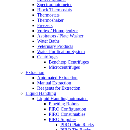
Spectrophotometer
Block Thermostats
Thermostats
Thermoshaker
Freezers
Vortex / Homogenizer
Aspirators / Plate Washer
Water Baths
Veterinary Products
Water Purification System
Centrifuges
Benchtop Centrifuges
Microcentrifuges
Extraction
Automated Extraction
Manual Extraction
Reagents for Extraction
Liquid Handling
Liquid Handling automated
Pipetting Robots
PIRO Configuration
PIRO Consumables
PIRO Supplies
PIRO Plate Racks
PIRO Tip Racks