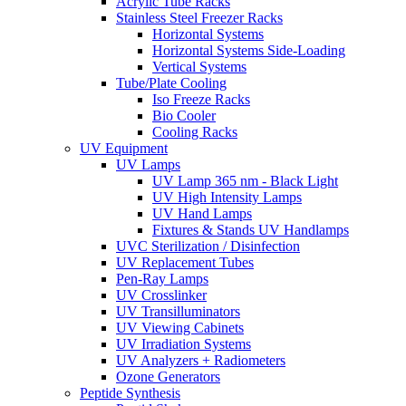
Acrylic Tube Racks
Stainless Steel Freezer Racks
Horizontal Systems
Horizontal Systems Side-Loading
Vertical Systems
Tube/Plate Cooling
Iso Freeze Racks
Bio Cooler
Cooling Racks
UV Equipment
UV Lamps
UV Lamp 365 nm - Black Light
UV High Intensity Lamps
UV Hand Lamps
Fixtures & Stands UV Handlamps
UVC Sterilization / Disinfection
UV Replacement Tubes
Pen-Ray Lamps
UV Crosslinker
UV Transilluminators
UV Viewing Cabinets
UV Irradiation Systems
UV Analyzers + Radiometers
Ozone Generators
Peptide Synthesis