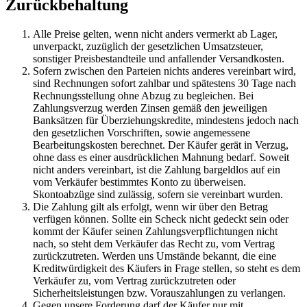
Zurückbehaltung
Alle Preise gelten, wenn nicht anders vermerkt ab Lager,
unverpackt, zuzüglich der gesetzlichen Umsatzsteuer,
sonstiger Preisbestandteile und anfallender Versandkosten.
Sofern zwischen den Parteien nichts anderes vereinbart wird,
sind Rechnungen sofort zahlbar und spätestens 30 Tage nach
Rechnungsstellung ohne Abzug zu begleichen. Bei
Zahlungsverzug werden Zinsen gemäß den jeweiligen
Banksätzen für Überziehungskredite, mindestens jedoch nach
den gesetzlichen Vorschriften, sowie angemessene
Bearbeitungskosten berechnet. Der Käufer gerät in Verzug,
ohne dass es einer ausdrücklichen Mahnung bedarf. Soweit
nicht anders vereinbart, ist die Zahlung bargeldlos auf ein
vom Verkäufer bestimmtes Konto zu überweisen.
Skontoabzüge sind zulässig, sofern sie vereinbart wurden.
Die Zahlung gilt als erfolgt, wenn wir über den Betrag
verfügen können. Sollte ein Scheck nicht gedeckt sein oder
kommt der Käufer seinen Zahlungsverpflichtungen nicht
nach, so steht dem Verkäufer das Recht zu, vom Vertrag
zurückzutreten. Werden uns Umstände bekannt, die eine
Kreditwürdigkeit des Käufers in Frage stellen, so steht es dem
Verkäufer zu, vom Vertrag zurückzutreten oder
Sicherheitsleistungen bzw. Vorauszahlungen zu verlangen.
Gegen unsere Forderung darf der Käufer nur mit