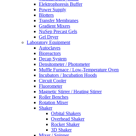
Elektrophoresis Buffer
Power Supply
Blotters
Transfer Membranes
Gradient Mixers
NuSep Precast Gels
Gel Dryer
Laboratory Equipment
Autoclaves
Bioreactors
Decap System
Densitometer / Photometer
Muffle Furnace / Low-Temperature Oven
Incubators / Incubation Hoods
Circuit Cooler
Fluorometer
Magnetic Stirrer / Heating Stirrer
Roller Benches
Rotation Mixer
Shaker
Orbital Shakers
Overhead Shaker
Rocker Shaker
3D Shaker
Mixer / Spinner