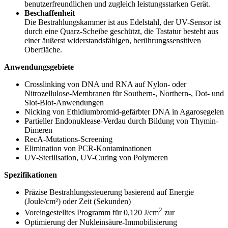
benutzerfreundlichen und zugleich leistungsstarken Gerät.
Beschaffenheit
Die Bestrahlungskammer ist aus Edelstahl, der UV-Sensor ist
durch eine Quarz-Scheibe geschützt, die Tastatur besteht aus
einer äußerst widerstandsfähigen, berührungssensitiven
Oberfläche.
Anwendungsgebiete
Crosslinking von DNA und RNA auf Nylon- oder
Nitrozellulose-Membranen für Southern-, Northern-, Dot- und
Slot-Blot-Anwendungen
Nicking von Ethidiumbromid-gefärbter DNA in Agarosegelen
Partieller Endonuklease-Verdau durch Bildung von Thymin-
Dimeren
RecA-Mutations-Screening
Elimination von PCR-Kontaminationen
UV-Sterilisation, UV-Curing von Polymeren
Spezifikationen
Präzise Bestrahlungssteuerung basierend auf Energie
(Joule/cm²) oder Zeit (Sekunden)
2
Voreingestelltes Programm für 0,120 J/cm
zur
Optimierung der Nukleinsäure-Immobilisierung