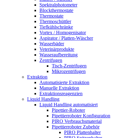
Spektralphotometer
Blockthermostate
Thermostate
Thermoschüttler
Tiefkühlschränke
Vortex / Homogenisator
Aspirator / Platten-Wäscher
Wasserbäder
Veterinärprodukte
Wasseraufbereitung
Zentrifugen
Tisch-Zentrifugen
Mikrozentrifugen
Extraktion
Automatisierte Extraktion
Manuelle Extraktion
Extraktionsreagenzien
Liquid Handling
Liquid Handling automatisiert
Pipettier-Roboter
Pipettierroboter Konfiguration
PIRO Verbrauchsmaterial
Pipettierroboter Zubehör
PIRO Plattenhalter
PIRO Spitzenhalter