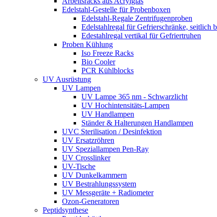
Arbeitsracks aus Acrylglas
Edelstahl-Gestelle für Probenboxen
Edelstahl-Regale Zentrifugenproben
Edelstahlregal für Gefrierschränke, seitlich 
Edestahlregal vertikal für Gefriertruhen
Proben Kühlung
Iso Freeze Racks
Bio Cooler
PCR Kühlblocks
UV Ausrüstung
UV Lampen
UV Lampe 365 nm - Schwarzlicht
UV Hochintensitäts-Lampen
UV Handlampen
Ständer & Halterungen Handlampen
UVC Sterilisation / Desinfektion
UV Ersatzröhren
UV Speziallampen Pen-Ray
UV Crosslinker
UV-Tische
UV Dunkelkammern
UV Bestrahlungssystem
UV Messgeräte + Radiometer
Ozon-Generatoren
Peptidsynthese