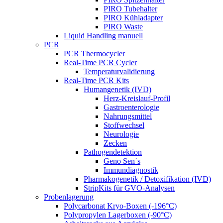
PIRO Tubehalter
PIRO Kühladapter
PIRO Waste
Liquid Handling manuell
PCR
PCR Thermocycler
Real-Time PCR Cycler
Temperaturvalidierung
Real-Time PCR Kits
Humangenetik (IVD)
Herz-Kreislauf-Profil
Gastroenterologie
Nahrungsmittel
Stoffwechsel
Neurologie
Zecken
Pathogendetektion
Geno Sen´s
Immundiagnostik
Pharmakogenetik / Detoxifikation (IVD)
StripKits für GVO-Analysen
Probenlagerung
Polycarbonat Kryo-Boxen (-196°C)
Polypropylen Lagerboxen (-90°C)