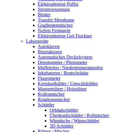
Elektrophorese Puffer
Stromversorgung
Blotter
Transfer Membrane
Gradientenmischer
NuSep Fertiggele
Elektrophorese Gel-Trockner
Laborgeräte
Autoklaven
Bioreaktoren
Automatisches Deckelsystem
Densitometer / Photometer
Muffelofen / Niedertemperaturofen
Inkubatoren / Brutschränke
Fluorometer
Kreislaufkühler / Umwälzkühler
Magnetrührer / Heizrührer
Rollenmischer
Rotationsmischer
Schüttler
Orbitalschüttler
Überkopfschüttler / Rollmischer
Wipptische / Wippschüttler
3D-Schüttler
Rührer / Mischer