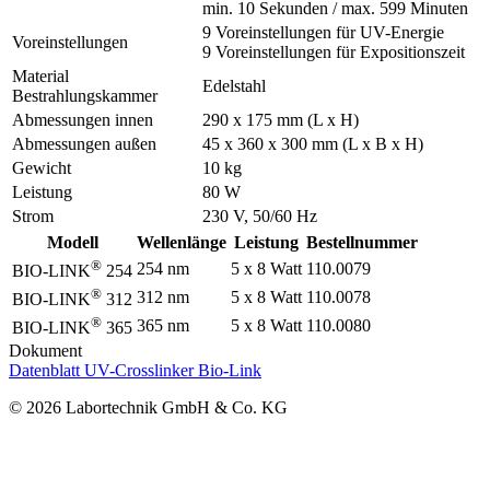
min. 10 Sekunden / max. 599 Minuten
9 Voreinstellungen für UV-Energie
Voreinstellungen
9 Voreinstellungen für Expositionszeit
Material
Edelstahl
Bestrahlungskammer
Abmessungen innen
290 x 175 mm (L x H)
Abmessungen außen
45 x 360 x 300 mm (L x B x H)
Gewicht
10 kg
Leistung
80 W
Strom
230 V, 50/60 Hz
Modell
Wellenlänge
Leistung
Bestellnummer
®
254 nm
5 x 8 Watt
110.0079
BIO-LINK
254
®
312 nm
5 x 8 Watt
110.0078
BIO-LINK
312
®
365 nm
5 x 8 Watt
110.0080
BIO-LINK
365
Dokument
Datenblatt UV-Crosslinker Bio-Link
© 2026 Labortechnik GmbH & Co. KG