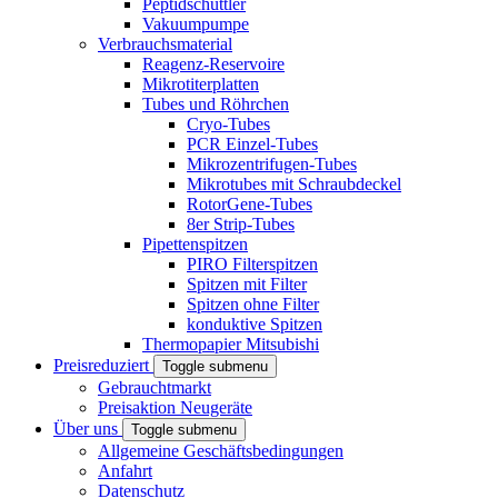
Peptidschüttler
Vakuumpumpe
Verbrauchsmaterial
Reagenz-Reservoire
Mikrotiterplatten
Tubes und Röhrchen
Cryo-Tubes
PCR Einzel-Tubes
Mikrozentrifugen-Tubes
Mikrotubes mit Schraubdeckel
RotorGene-Tubes
8er Strip-Tubes
Pipettenspitzen
PIRO Filterspitzen
Spitzen mit Filter
Spitzen ohne Filter
konduktive Spitzen
Thermopapier Mitsubishi
Preisreduziert
Toggle submenu
Gebrauchtmarkt
Preisaktion Neugeräte
Über uns
Toggle submenu
Allgemeine Geschäftsbedingungen
Anfahrt
Datenschutz