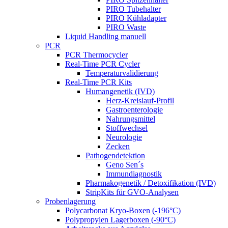
PIRO Tubehalter
PIRO Kühladapter
PIRO Waste
Liquid Handling manuell
PCR
PCR Thermocycler
Real-Time PCR Cycler
Temperaturvalidierung
Real-Time PCR Kits
Humangenetik (IVD)
Herz-Kreislauf-Profil
Gastroenterologie
Nahrungsmittel
Stoffwechsel
Neurologie
Zecken
Pathogendetektion
Geno Sen´s
Immundiagnostik
Pharmakogenetik / Detoxifikation (IVD)
StripKits für GVO-Analysen
Probenlagerung
Polycarbonat Kryo-Boxen (-196°C)
Polypropylen Lagerboxen (-90°C)