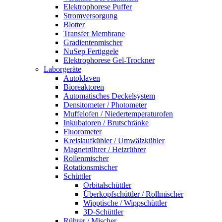
Elektrophorese Puffer
Stromversorgung
Blotter
Transfer Membrane
Gradientenmischer
NuSep Fertiggele
Elektrophorese Gel-Trockner
Laborgeräte
Autoklaven
Bioreaktoren
Automatisches Deckelsystem
Densitometer / Photometer
Muffelofen / Niedertemperaturofen
Inkubatoren / Brutschränke
Fluorometer
Kreislaufkühler / Umwälzkühler
Magnetrührer / Heizrührer
Rollenmischer
Rotationsmischer
Schüttler
Orbitalschüttler
Überkopfschüttler / Rollmischer
Wipptische / Wippschüttler
3D-Schüttler
Rührer / Mischer