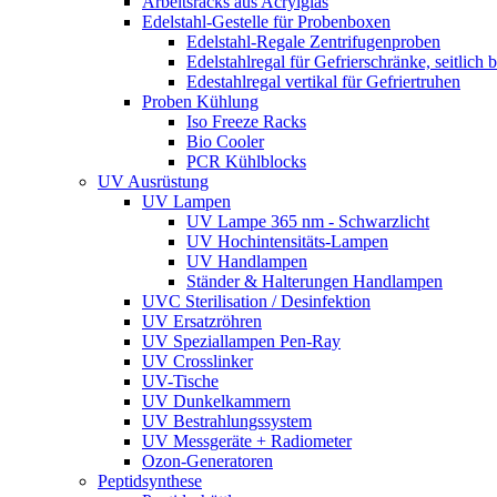
Arbeitsracks aus Acrylglas
Edelstahl-Gestelle für Probenboxen
Edelstahl-Regale Zentrifugenproben
Edelstahlregal für Gefrierschränke, seitlich 
Edestahlregal vertikal für Gefriertruhen
Proben Kühlung
Iso Freeze Racks
Bio Cooler
PCR Kühlblocks
UV Ausrüstung
UV Lampen
UV Lampe 365 nm - Schwarzlicht
UV Hochintensitäts-Lampen
UV Handlampen
Ständer & Halterungen Handlampen
UVC Sterilisation / Desinfektion
UV Ersatzröhren
UV Speziallampen Pen-Ray
UV Crosslinker
UV-Tische
UV Dunkelkammern
UV Bestrahlungssystem
UV Messgeräte + Radiometer
Ozon-Generatoren
Peptidsynthese