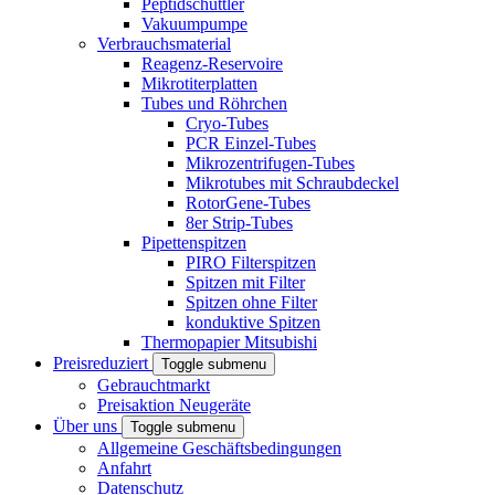
Peptidschüttler
Vakuumpumpe
Verbrauchsmaterial
Reagenz-Reservoire
Mikrotiterplatten
Tubes und Röhrchen
Cryo-Tubes
PCR Einzel-Tubes
Mikrozentrifugen-Tubes
Mikrotubes mit Schraubdeckel
RotorGene-Tubes
8er Strip-Tubes
Pipettenspitzen
PIRO Filterspitzen
Spitzen mit Filter
Spitzen ohne Filter
konduktive Spitzen
Thermopapier Mitsubishi
Preisreduziert
Toggle submenu
Gebrauchtmarkt
Preisaktion Neugeräte
Über uns
Toggle submenu
Allgemeine Geschäftsbedingungen
Anfahrt
Datenschutz