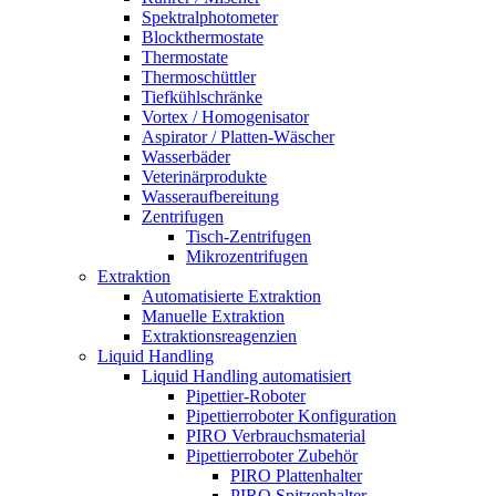
Spektralphotometer
Blockthermostate
Thermostate
Thermoschüttler
Tiefkühlschränke
Vortex / Homogenisator
Aspirator / Platten-Wäscher
Wasserbäder
Veterinärprodukte
Wasseraufbereitung
Zentrifugen
Tisch-Zentrifugen
Mikrozentrifugen
Extraktion
Automatisierte Extraktion
Manuelle Extraktion
Extraktionsreagenzien
Liquid Handling
Liquid Handling automatisiert
Pipettier-Roboter
Pipettierroboter Konfiguration
PIRO Verbrauchsmaterial
Pipettierroboter Zubehör
PIRO Plattenhalter
PIRO Spitzenhalter