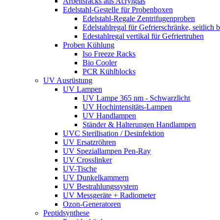
Arbeitsracks aus Acrylglas
Edelstahl-Gestelle für Probenboxen
Edelstahl-Regale Zentrifugenproben
Edelstahlregal für Gefrierschränke, seitlich 
Edestahlregal vertikal für Gefriertruhen
Proben Kühlung
Iso Freeze Racks
Bio Cooler
PCR Kühlblocks
UV Ausrüstung
UV Lampen
UV Lampe 365 nm - Schwarzlicht
UV Hochintensitäts-Lampen
UV Handlampen
Ständer & Halterungen Handlampen
UVC Sterilisation / Desinfektion
UV Ersatzröhren
UV Speziallampen Pen-Ray
UV Crosslinker
UV-Tische
UV Dunkelkammern
UV Bestrahlungssystem
UV Messgeräte + Radiometer
Ozon-Generatoren
Peptidsynthese