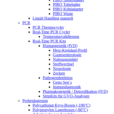
PIRO Tubehalter
PIRO Kühladapter
PIRO Waste
Liquid Handling manuell
PCR
PCR Thermocycler
Real-Time PCR Cycler
Temperaturvalidierung
Real-Time PCR Kits
Humangenetik (IVD)
Herz-Kreislauf-Profil
Gastroenterologie
Nahrungsmittel
Stoffwechsel
Neurologie
Zecken
Pathogendetektion
Geno Sen´s
Immundiagnostik
Pharmakogenetik / Detoxifikation (IVD)
StripKits für GVO-Analysen
Probenlagerung
Polycarbonat Kryo-Boxen (-196°C)
Polypropylen Lagerboxen (-90°C)