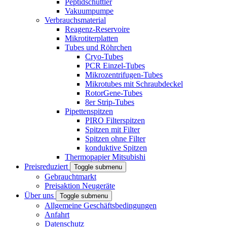
Peptidschüttler
Vakuumpumpe
Verbrauchsmaterial
Reagenz-Reservoire
Mikrotiterplatten
Tubes und Röhrchen
Cryo-Tubes
PCR Einzel-Tubes
Mikrozentrifugen-Tubes
Mikrotubes mit Schraubdeckel
RotorGene-Tubes
8er Strip-Tubes
Pipettenspitzen
PIRO Filterspitzen
Spitzen mit Filter
Spitzen ohne Filter
konduktive Spitzen
Thermopapier Mitsubishi
Preisreduziert
Toggle submenu
Gebrauchtmarkt
Preisaktion Neugeräte
Über uns
Toggle submenu
Allgemeine Geschäftsbedingungen
Anfahrt
Datenschutz