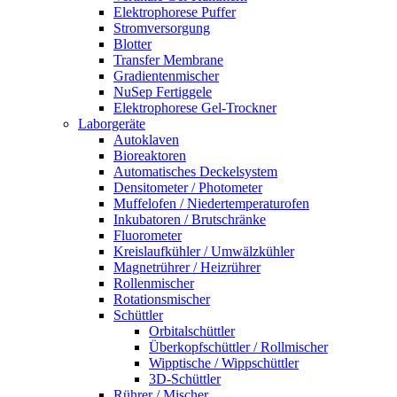
Elektrophorese Puffer
Stromversorgung
Blotter
Transfer Membrane
Gradientenmischer
NuSep Fertiggele
Elektrophorese Gel-Trockner
Laborgeräte
Autoklaven
Bioreaktoren
Automatisches Deckelsystem
Densitometer / Photometer
Muffelofen / Niedertemperaturofen
Inkubatoren / Brutschränke
Fluorometer
Kreislaufkühler / Umwälzkühler
Magnetrührer / Heizrührer
Rollenmischer
Rotationsmischer
Schüttler
Orbitalschüttler
Überkopfschüttler / Rollmischer
Wipptische / Wippschüttler
3D-Schüttler
Rührer / Mischer